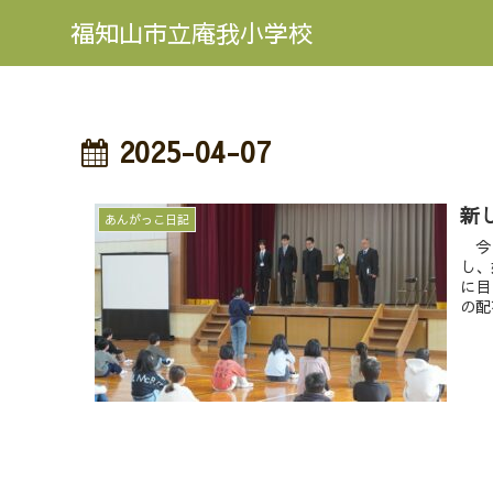
福知山市立庵我小学校
2025-04-07
新
あんがっこ日記
今日
し、
に目
の配