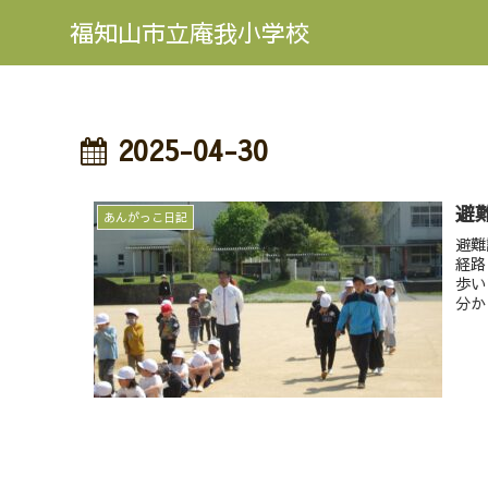
福知山市立庵我小学校
2025-04-30
避
あんがっこ日記
避難
経路
歩い
分か