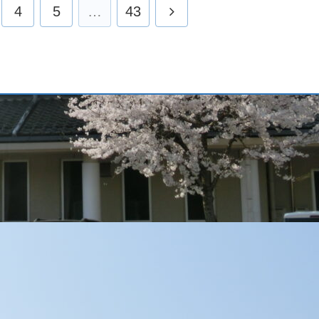
4
5
…
43