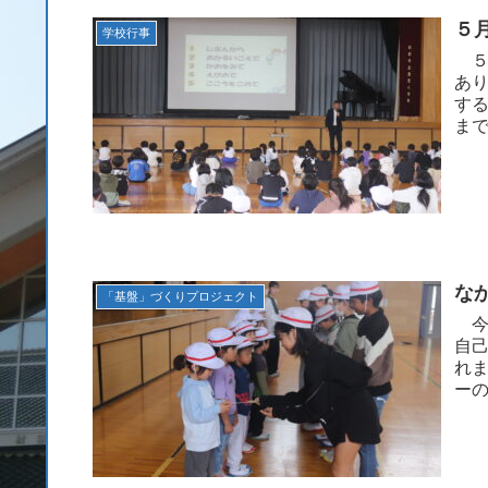
５
学校行事
５
あ
す
ま
るい
な
「基盤」づくりプロジェクト
今
自
れ
ー
その