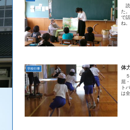
読
た
で
体
学校行事
５
屈
ト
は