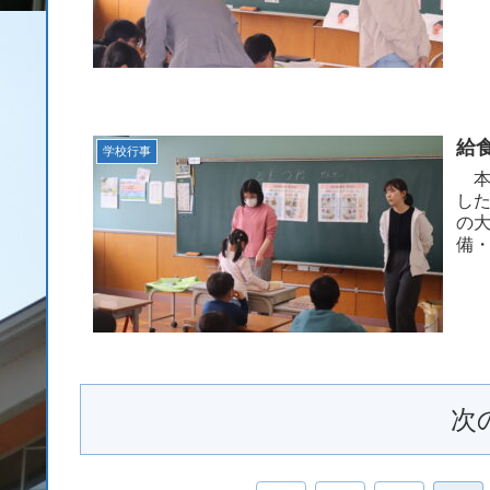
た
給
学校行事
本
し
の
備
をか
次