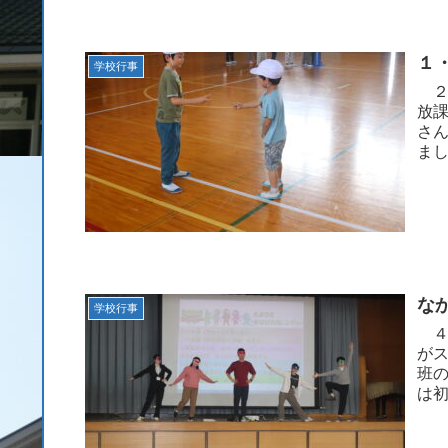
１
学校行事
２
放
さ
ま
室な
な
学校行事
４
が
班
は