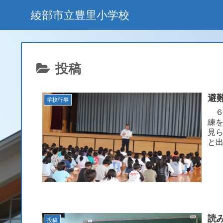
綾部市立豊里小学校
投稿
避
学校行事
６
練
見
と
自分
読
投稿