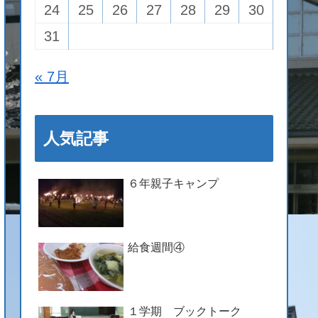
24
25
26
27
28
29
30
31
« 7月
人気記事
６年親子キャンプ
給食週間④
１学期 ブックトーク