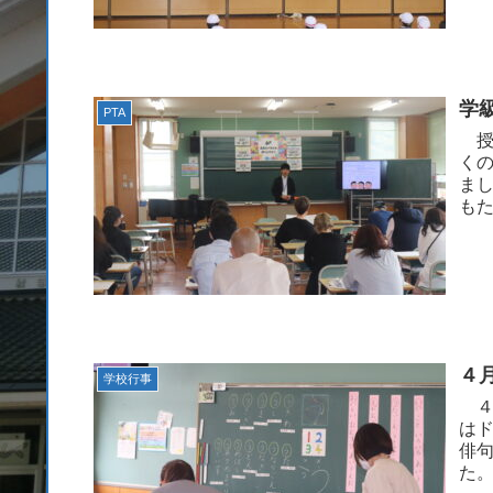
学
PTA
授
く
ま
も
４
学校行事
４
は
俳
た