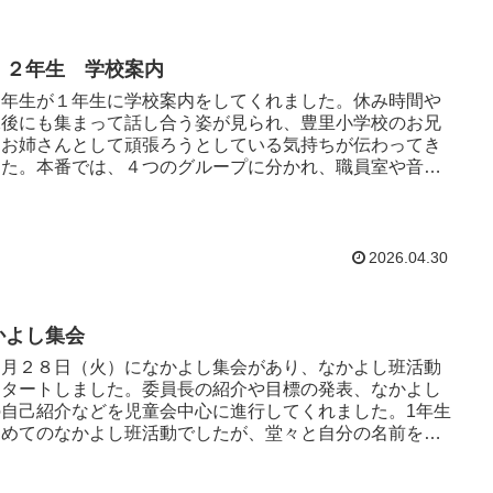
・２年生 学校案内
年生が１年生に学校案内をしてくれました。休み時間や
課後にも集まって話し合う姿が見られ、豊里小学校のお兄
んお姉さんとして頑張ろうとしている気持ちが伝わってき
した。本番では、４つのグループに分かれ、職員室や音楽
どの使い方や約束を...
2026.04.30
かよし集会
月２８日（火）になかよし集会があり、なかよし班活動
スタートしました。委員長の紹介や目標の発表、なかよし
の自己紹介などを児童会中心に進行してくれました。1年生
初めてのなかよし班活動でしたが、堂々と自分の名前を伝
えていました。 ...