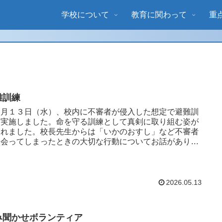
学校について
教育に関わって
重
難訓練
月１３日（水）、校内に不審者が侵入した想定で避難訓
を実施しました。命を守る訓練として真剣に取り組む姿が
られました。校長先生からは「いかのおすし」など不審者
出会ってしまったときの大切な行動についてお話があり、
の行動を思い返しな...
2026.05.13
み聞かせボランティア