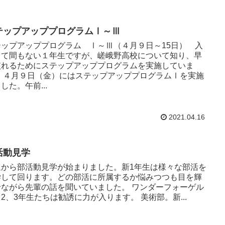
テップアッププログラムⅠ～Ⅲ
テップアッププログラム Ⅰ～Ⅲ（４月９日～15日） 入
して間もない１年生ですが、嵯峨野高校について知り、早
慣れるためにステップアッププログラムを実施していま
。 ４月９日（金）にはステップアッププログラムⅠを実施
した。午前...
2021.04.16
活動見学
週から部活動見学が始まりました。新1年生は様々な部活を
学して回ります。どの部活に所属するか悩みつつも目を輝
せながら先輩の話を聞いていました。 ワンダーフォーゲル
2、3年生たちは勧誘に力が入ります。 美術部。新...