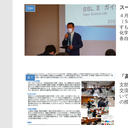
ス
SSH
４
（
す
化
各自
「
全て
文
交
いて
の授