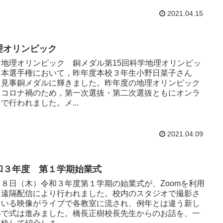
2021.04.15
理オリンピック
 地理オリンピック 銅メダル第15回科学地理オリンピッ
日本選手権において，昨年度本校３年生小野日菜子さん
、見事銅メダルに輝きました。昨年度の地理オリンピック
、コロナ禍のため，第一次選抜・第二次選抜ともにオンラ
で行われました。メ...
2021.04.09
和３年度 第１学期始業式
月８日（木）令和３年度第１学期の始業式が、Zoomを利用
た遠隔配信により行われました。校内のスタジオで撮影さ
ている映像がライブで各教室に流され、例年とは違う新し
形で式は進みました。橋長正樹校長先生からのお話を、一