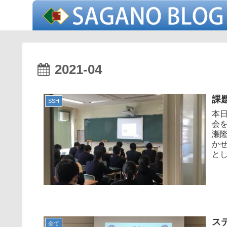
2021-04
課
SSH
本
会
瀬
か
とし
ス
全て