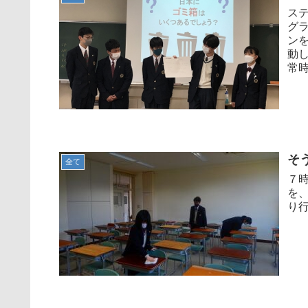
ス
グ
ン
動
常時
そ
全て
７
を
り