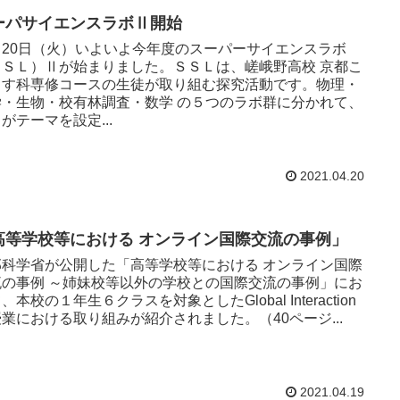
ーパサイエンスラボⅡ開始
月20日（火）いよいよ今年度のスーパーサイエンスラボ
ＳＳＬ）Ⅱが始まりました。ＳＳＬは、嵯峨野高校 京都こ
もす科専修コースの生徒が取り組む探究活動です。物理・
学・生物・校有林調査・数学 の５つのラボ群に分かれて、
がテーマを設定...
2021.04.20
高等学校等における オンライン国際交流の事例」
部科学省が公開した「高等学校等における オンライン国際
流の事例 ～姉妹校等以外の学校との国際交流の事例」にお
、本校の１年生６クラスを対象としたGlobal Interaction
業における取り組みが紹介されました。（40ページ...
2021.04.19