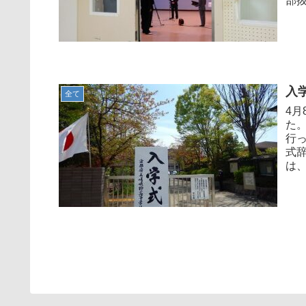
部抜
入
全て
4
た
行
式
は、