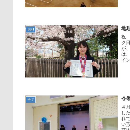
地
SSH
祝
ク
が
は
イン
令
全て
４
し
れ
い