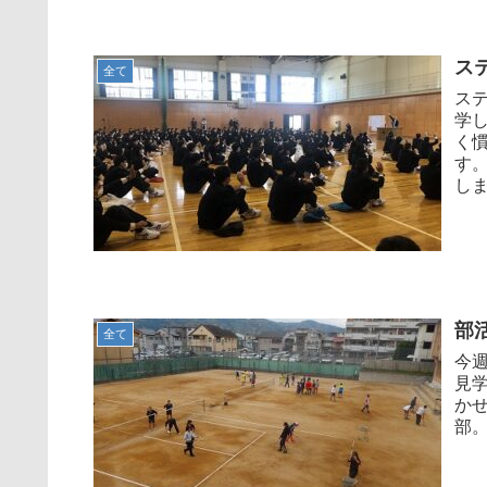
ス
全て
ス
学
く
す
しま
部
全て
今
見
か
部。