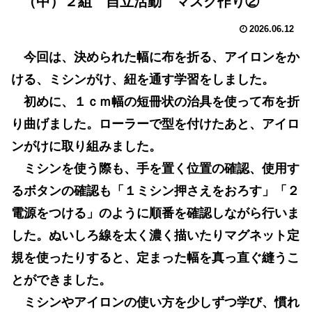
（中）２組 自立活動 マスク作り②
2026.06.12
今回は、決められた幅に布を折る、アイロンをか
ける、ミシンがけ、紐を通す学習をしました。
初めに、１ｃｍ幅の短冊状の治具を使って布を折
り曲げました。ローラーで型を付けたあと、アイロ
ンがけに取り組みました。
ミシンを使う際も、手を置く位置の確認、使用す
るボタンの確認も「１ミシン押さえをおろす」「２
電源をつける」のように順番を確認しながら行いま
した。ぬいしろ線を太く濃く描いたりマグネット定
規を使ったりすると、定まった幅を真っ直ぐ縫うこ
とができました。
ミシンやアイロンの使い方を少しずつ学び、慣れ