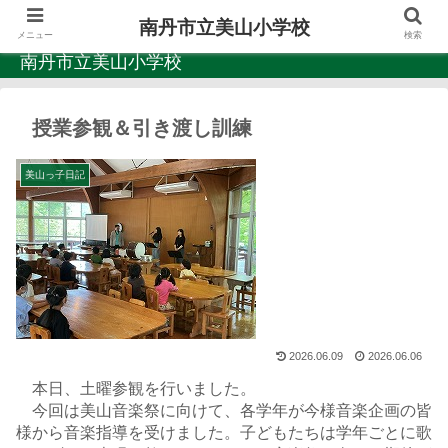
南丹市立美山小学校
メニュー
検索
南丹市立美山小学校
授業参観＆引き渡し訓練
美山っ子日記
2026.06.09
2026.06.06
本日、土曜参観を行いました。
今回は美山音楽祭に向けて、各学年が今様音楽企画の皆
様から音楽指導を受けました。子どもたちは学年ごとに歌