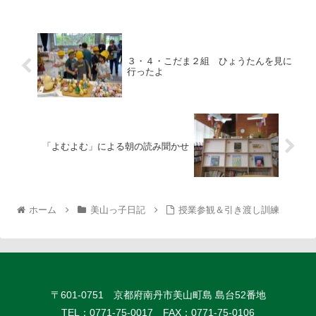
３・４・こだま２組 ひょうたんを見に
行ったよ
「よむよむ」による朝の読み聞かせ
ホーム
美山っ子日記
授業参観＆引き渡し訓練
〒601-0751 京都府南丹市美山町島 島台52番地
TEL：0771-75-0017 FAX：0771-75-0106