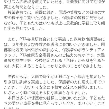
やリズムの表現を教えていただき、音楽祭に向けて期待が
高まる時間となりました。
授業参観では、前回に続き、国語や算数などの日頃の学
習の様子をご覧いただきました。保護者の皆様に見守られ
ながら、子どもたちはいつも以上に意欲的に学習に取り組
む姿を見せていました。
また、PTA会員研修会として実施した救急救命講習会に
は、６年生および多数の保護者に参加いただきました。園
部消防署美山出張所の職員さん、保護者のボランティアス
タッフ、PTA健康安全委員さんのご協力のおかげで、水難
事故や熱中症等、今後想定される「危険」から身を守るた
めに大切にすることをしっかりと学ぶことができました。
午後からは、大雨で帰宅が困難になった場合を想定した
引き渡し訓練を実施しました。保護者の方に迎えに来てい
ただき、一人ひとり安全に下校する流れを確認しました。
いざという時に備える大切な訓練となりました。
本日は多くの保護者の皆様にご参加いただき、子どもた
ちの学びと成長を共に見守っていただき、ありがとうござ
いました。