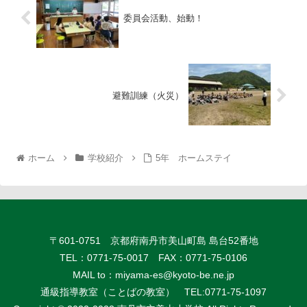
委員会活動、始動！
避難訓練（火災）
ホーム
学校紹介
5年 ホームステイ
〒601-0751 京都府南丹市美山町島 島台52番地
TEL：0771-75-0017 FAX：0771-75-0106
MAIL to：
miyama-es@kyoto-be.ne.jp
通級指導教室（ことばの教室） TEL:0771-75-1097