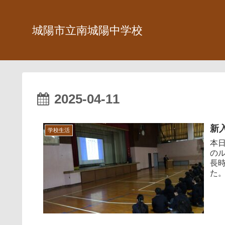
城陽市立南城陽中学校
2025-04-11
新
学校生活
本
の
長
た。