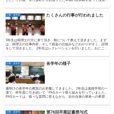
行いました。 ...
たくさんの行事が行われました
行事・各学年
3年生は税理士の方に来て頂き、税について教えて頂きました。まず
は、税理士の仕事内容、そして税金の仕組みなどわかりやすく、説明
をして頂きました。 2年生はレクレーションを行いました。おにごっ
こ・リレー・ドッ...
各学年の様子
行事・各学年
週明けの各学年の教室のお邪魔してきました。 2年生は進路学習の一
環で、昨年度に引き続いて「PASカード取り組みを行っていました。
PASカードは、様々な質問に答えながら、自分自身の将来への希望や
考えがまとまり、自分自身が気づかなかった...
第76回卒業証書授与式
行事・各学年