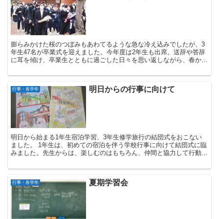
膨らみかけた桜のつぼみもあわてるような急な冷え込みでしたが、3
年生47名が卒業式を迎えました。今年度は2年生も出席。送辞や答辞
に耳を傾け、卒業生とともに過ごした日々を思い返しながら、春から
3年生となる自分をイメージし、その責任を感じる機会...
明日からの行事に向けて
行事・各学年
明日から始まる1年生宿泊学習、3年生修学旅行の結団式をおこない
ました。 1年生は、初めての宿泊を伴う学校行事に向けて結団式に臨
みました。先生からは、楽しむのはもちろん、仲間と協力して行動
し、クラスの繋がりを深めてほしいことを伝えまし...
夏期学習会
行事・各学年