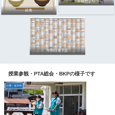
学校だより
給食
年間行事予定
授業参観・PTA総会・BKPの様子です
行事・各学年