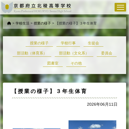
>
学校生活
>
授業の様子
>
【授業の様子】３年生体育
授業の様子
学校行事
生徒会
部活動（体育系）
部活動（文化系）
委員会
図書室
その他
【授業の様子】３年生体育
2026年06月11日