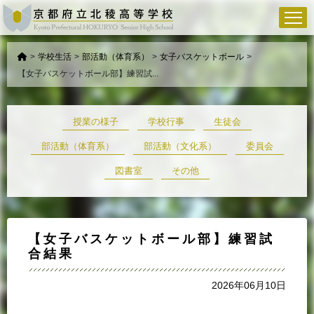
>
学校生活
>
部活動（体育系）
>
女子バスケットボール
>
【女子バスケットボール部】練習試...
授業の様子
学校行事
生徒会
部活動（体育系）
部活動（文化系）
委員会
図書室
その他
【女子バスケットボール部】練習試
合結果
2026年06月10日