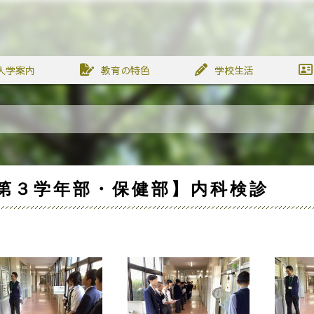
入学案内
教育の特色
学校生活
第３学年部・保健部】内科検診