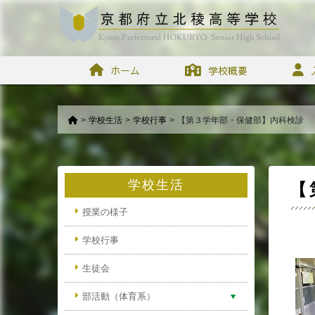
ホーム
学校概要
>
学校生活
>
学校行事
>
【第３学年部・保健部】内科検診
学校生活
【
授業の様子
学校行事
生徒会
部活動（体育系）