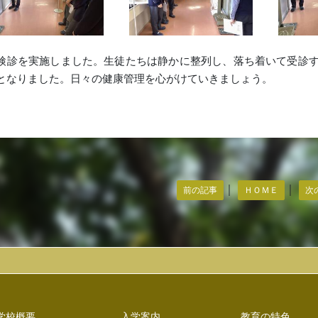
検診を実施しました。生徒たちは静かに整列し、落ち着いて受診
となりました。日々の健康管理を心がけていきましょう。
｜
｜
前の記事
ＨＯＭＥ
次
学校概要
入学案内
教育の特色