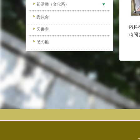
部活動（文化系）
委員会
内科
図書室
時間
その他