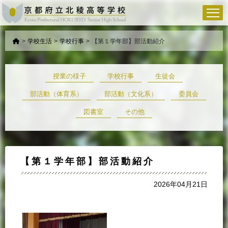
>
学校生活
>
学校行事
>
【第１学年部】部活動紹介
授業の様子
学校行事
生徒会
部活動（体育系）
部活動（文化系）
委員会
図書室
その他
【第１学年部】部活動紹介
2026年04月21日