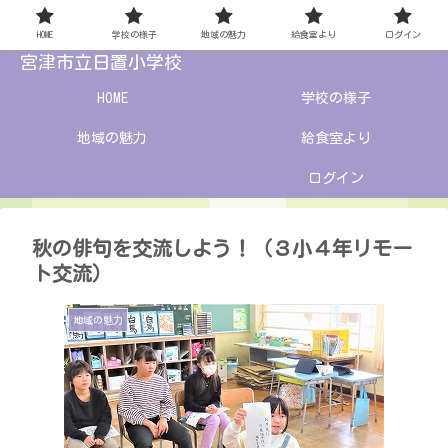
HOME
学校の様子
地域の魅力
給食室より
ログイン
宮津市立日置小学校
HOME
学校の様子
地域の魅力
給食室より
ログイン
秋の俳句を交流しよう！（３小４年リモー
ト交流）
地域の魅力