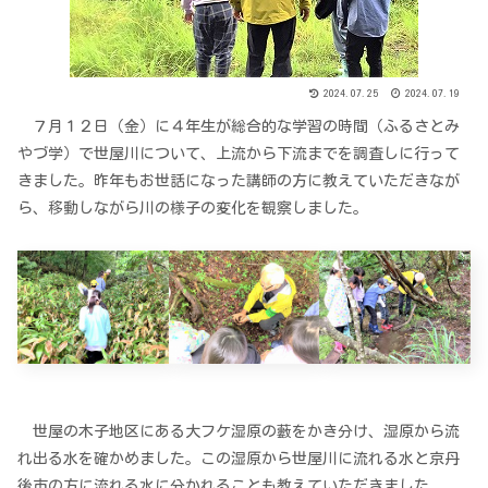
2024.07.25
2024.07.19
７月１２日（金）に４年生が総合的な学習の時間（ふるさとみ
やづ学）で世屋川について、上流から下流までを調査しに行って
きました。昨年もお世話になった講師の方に教えていただきなが
ら、移動しながら川の様子の変化を観察しました。
世屋の木子地区にある大フケ湿原の藪をかき分け、湿原から流
れ出る水を確かめました。この湿原から世屋川に流れる水と京丹
後市の方に流れる水に分かれることも教えていただきました。