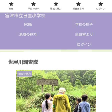
HOME
学校の様子
地域の魅力
給食室より
ログイン
宮津市立日置小学校
HOME
学校の様子
地域の魅力
給食室より
ログイン
世屋川調査隊
地域の魅力