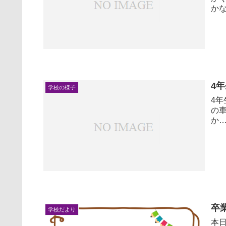
かな
4
学校の様子
4年
の
か
卒
学校だより
本日