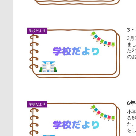
3・
学校だより
3
ま
た2向小
6
学校だより
小
る6年生。 その中で国
た。 本校に、JICAで活動されてた経験のある西