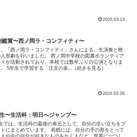
2025.03.13
劇鑑賞〜西ノ岡ラ・コンフィティ〜
日、「西ノ岡ラ・コンフィティ」さんによる、生演奏と映
劇を行いました。 西ノ岡中学校の図書ボランティア
方々が活動されており、本校では数年ぶりの公演となりま
した。 5年生で学習する「注文の多...（続きを見る）
2025.03.05
年生〜生活科：明日へジャンプ〜
年生では、生活科の最後の単元として、自分の生い立ちをプ
まとめています。 表紙には、自分の手の形をとって
く人や今の自分が好きなものをかく人など…世界に一つし