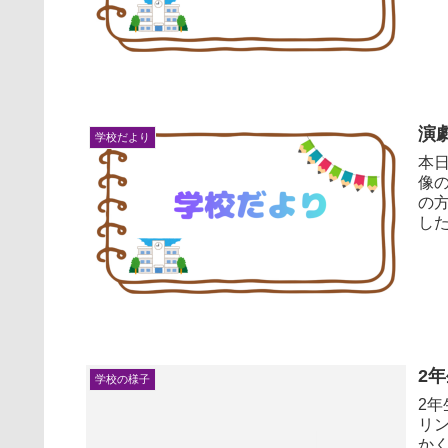
演
学校だより
本
像の人形
の
2
学校の様子
2
リントに
か