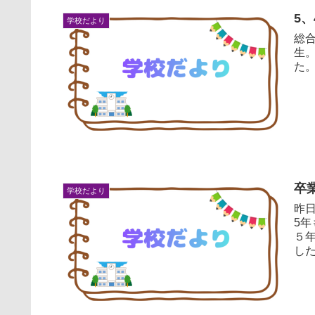
5
学校だより
総
生。 お米について学んだことを、４年生に向けて
卒
学校だより
昨日
5
５
した