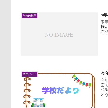
5
学校の様子
来
行いました。 短
ごせ
今
学校だより
今年度
面
和
とう