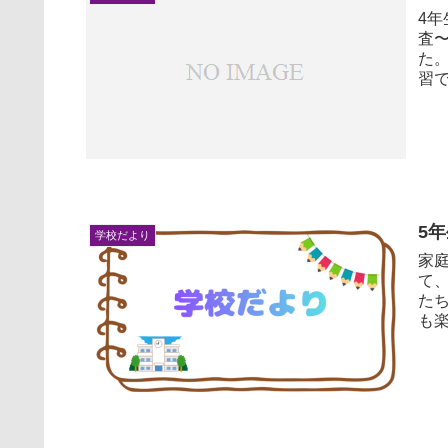
4
査
た。 この学力テストは全てタブレットで行います
習で
5
学校だより
家庭
て、
た
も楽