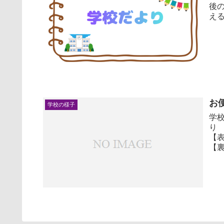
後
え
お
学校の様子
学校だ
り 3月.pdf 給
【表】.pdf こんだ