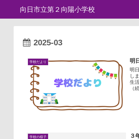
向日市立第２向陽小学校
2025-03
明
学校だより
明
しました。 個人の卒
生活
（
３
学校の様子