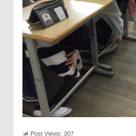
Post Views:
307