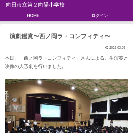
向日市立第２向陽小学校
HOME
ログイン
演劇鑑賞〜西ノ岡ラ・コンフィティ〜
2025.03.05
本日、「西ノ岡ラ・コンフィティ」さんによる、生演奏と
映像の人形劇を行いました。