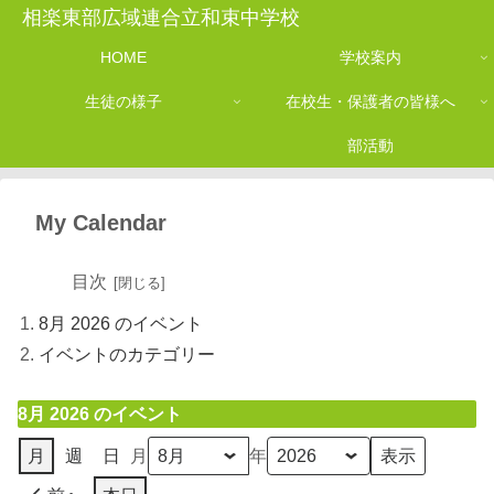
相楽東部広域連合立和束中学校
HOME
学校案内
生徒の様子
在校生・保護者の皆様へ
部活動
My Calendar
目次
8月 2026 のイベント
イベントのカテゴリー
8月 2026 のイベント
月
週
日
月
年