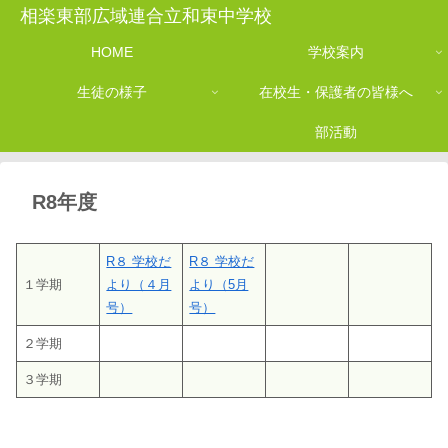
相楽東部広域連合立和束中学校
HOME
学校案内
生徒の様子
在校生・保護者の皆様へ
部活動
R8年度
R８ 学校だ
R８ 学校だ
１学期
より（４月
より（5月
号）
号）
２学期
３学期