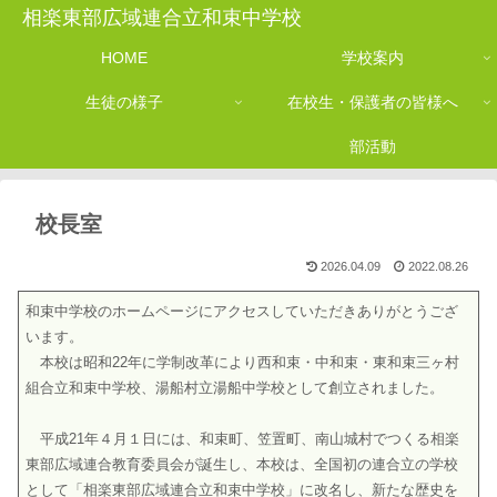
相楽東部広域連合立和束中学校
HOME
学校案内
生徒の様子
在校生・保護者の皆様へ
部活動
校長室
2026.04.09
2022.08.26
和束中学校のホームページにアクセスしていただきありがとうござ
います。
本校は昭和22年に学制改革により西和束・中和束・東和束三ヶ村
組合立和束中学校、湯船村立湯船中学校として創立されました。
平成21年４月１日には、和束町、笠置町、南山城村でつくる相楽
東部広域連合教育委員会が誕生し、本校は、全国初の連合立の学校
として「相楽東部広域連合立和束中学校」に改名し、新たな歴史を