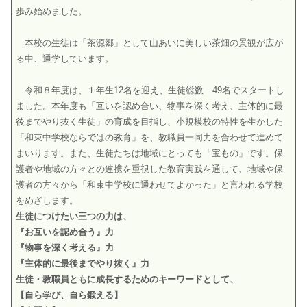
歩み始めました。
本校の生徒は「茶源郷」として山あいに美しい茶畑の景観が広が
る中、通学しています。
令和８年度は、１年生12名を迎え、生徒総数 49名でスタートし
ました。本年度も「互いを認め合い、物事を深く考え、主体的に最
後までやり抜く生徒」の育成を目指し、小規模校の特性を生かした
「和束中学校ならではの教育」を、教職員一同力を合わせて進めて
まいります。また、生徒たちは地域にとっても「宝もの」です。保
護者や地域の方々との連携を重視した教育実践を通して、地域や保
護者の方々から「和束中学校に通わせてよかった」と言われる学校
をめざします。
生徒につけたい三つの力は、
『お互いを認め合う』力
『物事を深く考える』力
『主体的に最後までやり抜く』力
生徒・教職員ともに成長するためのキーワードとして、
【自ら学び、自ら鍛える】