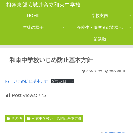
相楽東部広域連合立和束中学校
HOME
学校案内
生徒の様子
在校生・保護者の皆様へ
部活動
和束中学校いじめ防止基本方針
2025.05.22
2022.08.31
R7 いじめ防止基本方針
ダウンロード
Post Views:
775
その他
和束中学校いじめ防止基本方針