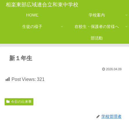
相楽東部広域連合立和束中学校
HOME
学校案内
生徒の様子
在校生・保護者の皆様へ
部活動
新１年生
2026.04.09
Post Views:
321
今日の出来事
学校管理者