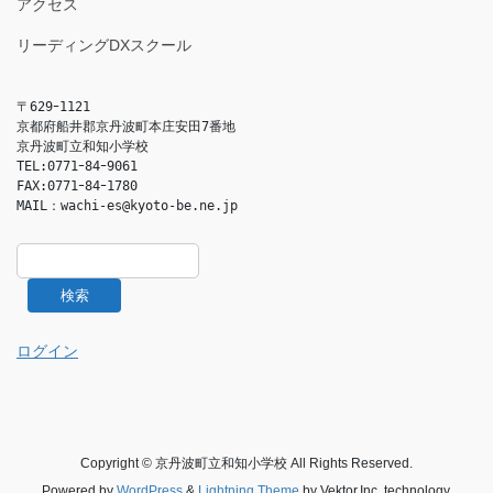
アクセス
リーディングDXスクール
〒629ｰ1121

京都府船井郡京丹波町本庄安田7番地

京丹波町立和知小学校

TEL:0771ｰ84ｰ9061

FAX:0771ｰ84ｰ1780

MAIL：
wachi-es@kyoto-be.ne.jp
検索
ログイン
Copyright © 京丹波町立和知小学校 All Rights Reserved.
Powered by
WordPress
&
Lightning Theme
by Vektor,Inc. technology.