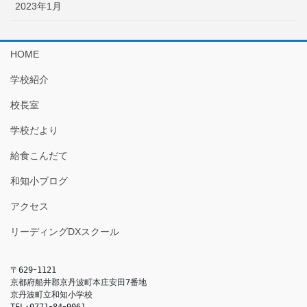
2023年1月
HOME
学校紹介
校長室
学校だより
給食こんだて
和知小ブログ
アクセス
リーディングDXスクール
〒629ｰ1121

京都府船井郡京丹波町本庄安田7番地

京丹波町立和知小学校

TEL:0771ｰ84ｰ9061
