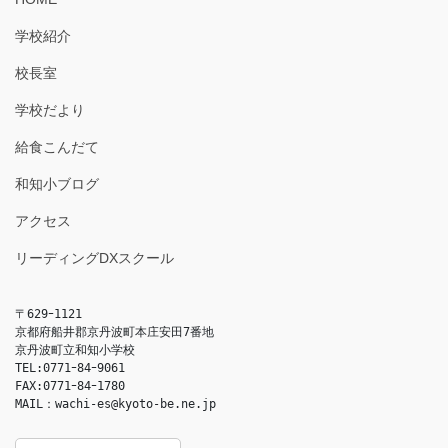
学校紹介
校長室
学校だより
給食こんだて
和知小ブログ
アクセス
リーディングDXスクール
〒629ｰ1121

京都府船井郡京丹波町本庄安田7番地

京丹波町立和知小学校

TEL:0771ｰ84ｰ9061

FAX:0771ｰ84ｰ1780

MAIL：
wachi-es@kyoto-be.ne.jp