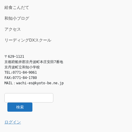
給食こんだて
和知小ブログ
アクセス
リーディングDXスクール
〒629ｰ1121

京都府船井郡京丹波町本庄安田7番地

京丹波町立和知小学校

TEL:0771ｰ84ｰ9061

FAX:0771ｰ84ｰ1780

MAIL：
wachi-es@kyoto-be.ne.jp
検索
ログイン