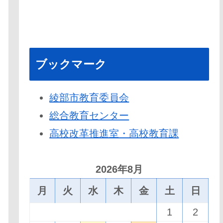
ブックマーク
綾部市教育委員会
総合教育センター
高校改革推進室・高校教育課
2026年8月
月
火
水
木
金
土
日
1
2