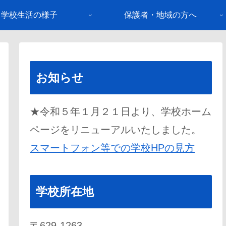
学校生活の様子
保護者・地域の方へ
お知らせ
★令和５年１月２１日より、学校ホーム
ページをリニューアルいたしました。
スマートフォン等での学校HPの見方
学校所在地
〒629-1263