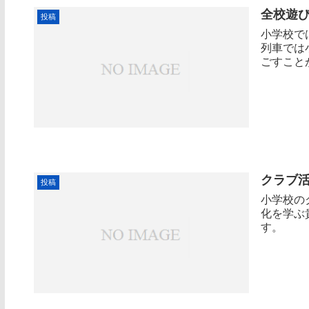
全校遊
投稿
小学校で
列車では
ごすこと
クラブ
投稿
小学校の
化を学ぶ
す。