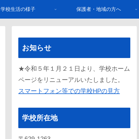
学校生活の様子
保護者・地域の方へ
お知らせ
★令和５年１月２１日より、学校ホーム
ページをリニューアルいたしました。
スマートフォン等での学校HPの見方
学校所在地
〒629-1263