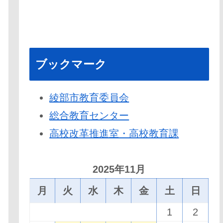
ブックマーク
綾部市教育委員会
総合教育センター
高校改革推進室・高校教育課
2025年11月
月
火
水
木
金
土
日
1
2