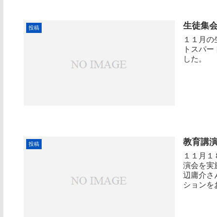
生徒集
投稿
１１月の
トスパー
した。
教育講演
投稿
１１月１
演会を実
辺庸介さ
ションを