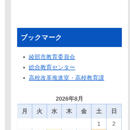
ブックマーク
綾部市教育委員会
総合教育センター
高校改革推進室・高校教育課
2026年8月
月
火
水
木
金
土
日
1
2