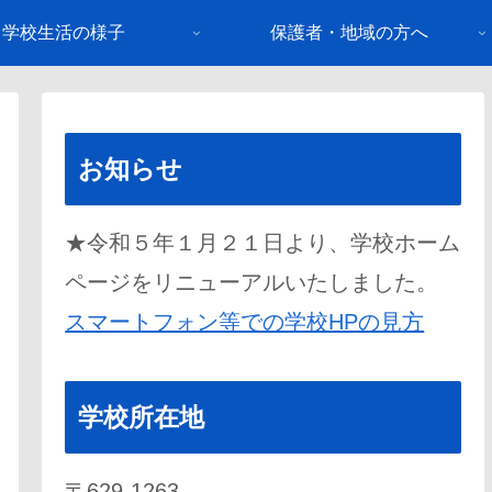
学校生活の様子
保護者・地域の方へ
お知らせ
★令和５年１月２１日より、学校ホーム
ページをリニューアルいたしました。
スマートフォン等での学校HPの見方
学校所在地
〒629-1263