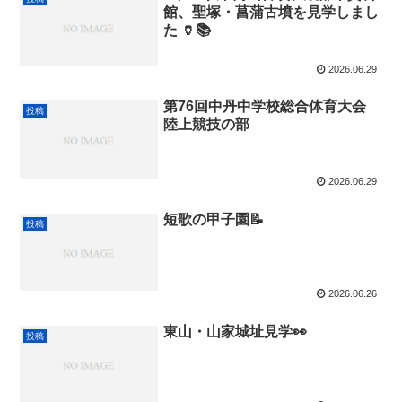
館、聖塚・菖蒲古墳を見学しまし
た 🏺📚
2026.06.29
第76回中丹中学校総合体育大会
投稿
陸上競技の部
2026.06.29
短歌の甲子園📝
投稿
2026.06.26
東山・山家城址見学👀
投稿