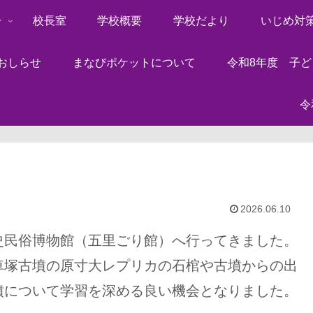
子
校長室
学校概要
学校だより
いじめ対
おしらせ
まなびポケットについて
令和8年度 子
令
2026.06.10
史民俗博物館（五里ごり館）へ行ってきました。
車塚古墳の原寸大レプリカの石棺や古墳からの出
墳について学習を深める良い機会となりました。