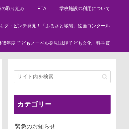
策の取り組み
PTA
学校施設の利用について
どもダ・ビンチ発見！「ふるさと城陽」絵画コンクール
和8年度 子どもノーベル発見!城陽子ども文化・科学賞
カテゴリー
緊急のお知らせ