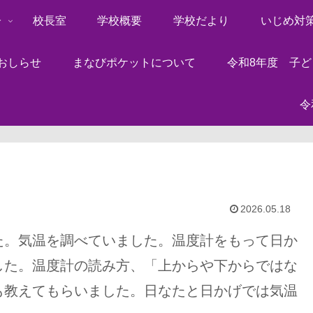
子
校長室
学校概要
学校だより
いじめ対
おしらせ
まなびポケットについて
令和8年度 子
令
2026.05.18
た。気温を調べていました。温度計をもって日か
した。温度計の読み方、「上からや下からではな
も教えてもらいました。日なたと日かげでは気温