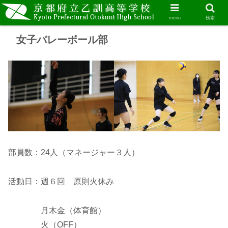
menu
検索
女子バレーボール部
部員数：24人（マネージャー３人）
活動日：週６回 原則火休み
月木金（体育館）
火（OFF）