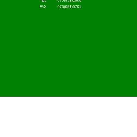
TEL 075(951)1008
FAX 075(951)6701