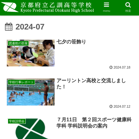
menu
検索
2024-07
七夕の笹飾り
図書館の部屋
2024.07.18
アーリントン高校と交流しまし
学校行事レポート
た！
2024.07.12
７月11日 第２回スポーツ健康科
学校説明会
学科 学科説明会の案内