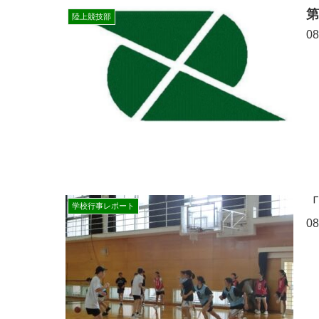
第
陸上競技部
0
学校行事レポート
0