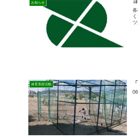
お知らせ
各
く
ツ
体育系部活動
0