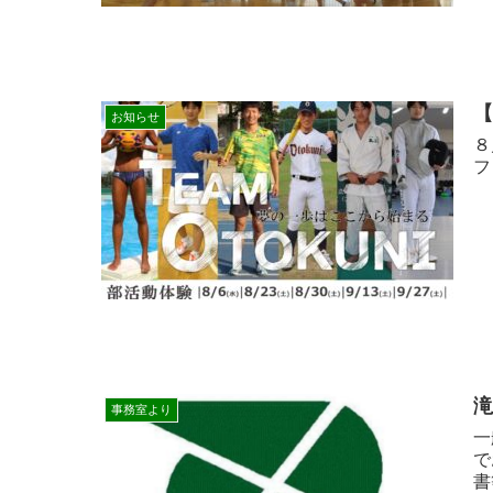
お知らせ
８
フ
事務室より
一
で
書