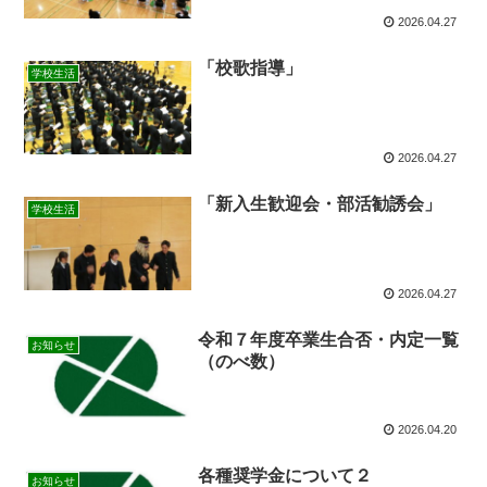
2026.04.27
「校歌指導」
学校生活
2026.04.27
「新入生歓迎会・部活勧誘会」
学校生活
2026.04.27
令和７年度卒業生合否・内定一覧
お知らせ
（のべ数）
2026.04.20
各種奨学金について２
お知らせ