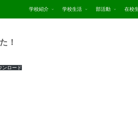
学校紹介
学校生活
部活動
在校
た！
ウンロード