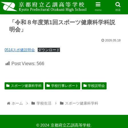
menu
検索
「令和８年度第1回スポーツ健康科学科説
明会」
2026.05.18
0514スポ健説明会
ダウンロード
Post Views:
566
スポーツ健康科学科
学校行事レポート
学校説明会
ホーム
学校生活
スポーツ健康科学科
© 2024 京都府立乙訓高等学校.