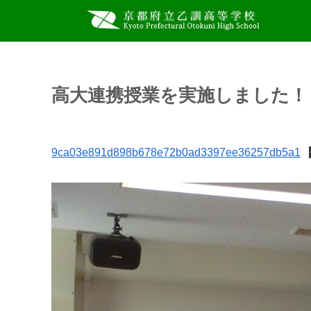
高大連携授業を実施しました！
9ca03e891d898b678e72b0ad3397ee36257db5a1