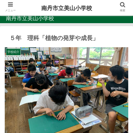
南丹市立美山小学校
メニュー
検索
南丹市立美山小学校
５年 理科「植物の発芽や成長」
学校紹介