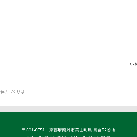
い
の体力づくりは…
〒601-0751 京都府南丹市美山町島 島台52番地