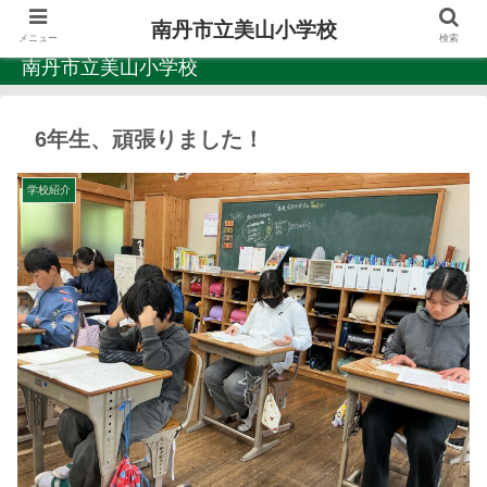
南丹市立美山小学校
メニュー
検索
南丹市立美山小学校
6年生、頑張りました！
学校紹介