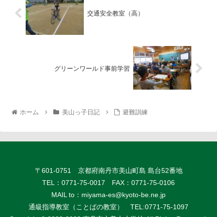
交通安全教室（高）
グリーンワールド事前学習
ホーム
美山っ子日記
避難訓練
〒601-0751 京都府南丹市美山町島 島台52番地
TEL：0771-75-0017 FAX：0771-75-0106
MAIL to：
miyama-es@kyoto-be.ne.jp
通級指導教室（ことばの教室） TEL:0771-75-1097