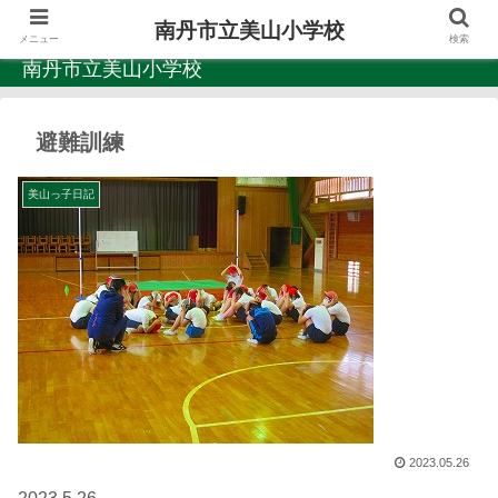
南丹市立美山小学校
メニュー
検索
南丹市立美山小学校
避難訓練
美山っ子日記
2023.05.26