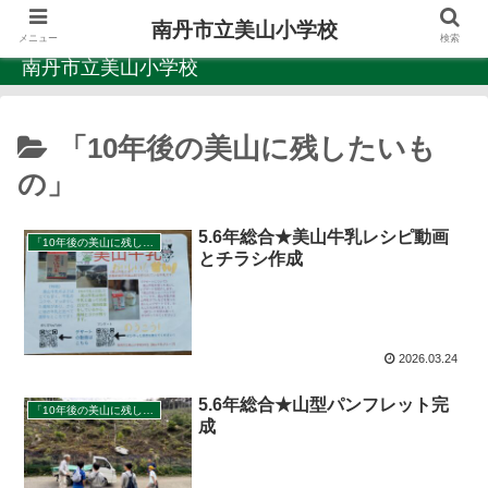
南丹市立美山小学校
メニュー
検索
南丹市立美山小学校
「10年後の美山に残したいも
の」
5.6年総合★美山牛乳レシピ動画
「10年後の美山に残したいもの」
とチラシ作成
2026.03.24
5.6年総合★山型パンフレット完
「10年後の美山に残したいもの」
成