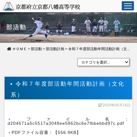
部活動
ＨＯＭＥ
>
部活動
>
部活動計画
>
令和７年度部活動年間活動計画（文...
令和７年度部活動年間活動計画（文化
系）
2025年05月16日
ファイル名：
d204671a5c5517a3048ee5862bc6e7fbbebbd97c.pdf
PDFファイル容量：【556.9KB】