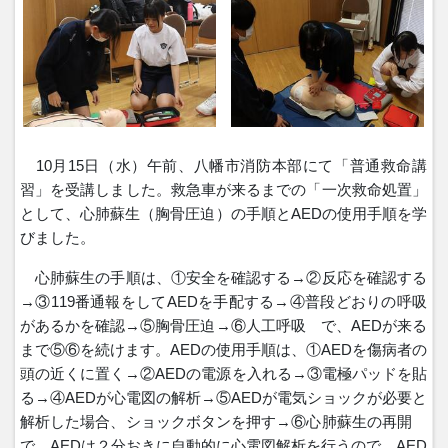
10
月
15
日（水）午前、八幡市消防本部にて「普通救命講
習」を受講しました。救急車が来るまでの「一次救命処置」
として、心肺蘇生（胸骨圧迫）の手順と
AED
の使用手順を学
びました。
心肺蘇生の手順は、①安全を確認する→②反応を確認する
→③
119
番通報をして
AED
を手配する→④普段どおりの呼吸
があるかを確認→⑤胸骨圧迫→⑥人工呼吸 で、
AED
が来る
まで⑤⑥を続けます。
AED
の使用手順は、①
AED
を傷病者の
頭の近くに置く→②
AED
の電源を入れる→③電極パッドを貼
る→④
AED
が心電図の解析→⑤
AED
が電気ショックが必要と
解析した場合、ショックボタンを押す→⑥心肺蘇生の再開
で、
AED
は２分おきに自動的に心電図解析を行うので、
AED