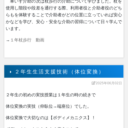
車いす介助の次は杖歩行の介助について学びました。杖
を
使用し階段や段差を通行する際、
利用者役と介助者役のどち
らもを体験することで
介助者がどの位置に立っていれば安心
かなどを学び、
安心・安全な介助の習得について
日々学んで
います。
→
１年杖歩行 動画
２年生生活支援技術（体位変換）
2025年06月02日
２年生の初めの実技授業は１年生の時の続きで
体位変換の実技（仰臥位→端座位）でした。
体位変換で大切なのは【ボディメカニクス】！