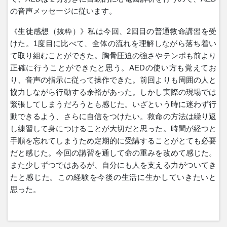
の音声メッセージに従います。
《生徒感想（抜粋）》私は今回、
2
回目の普通救命講習を受
けた。
1
度目に比べて、全体の流れを理解しながら落ち着い
て取り組むことができた。胸骨圧迫の強さやテンポも前より
正確に行うことができたと思う。
AED
の使い方も覚えてお
り、音声の指示に従って操作できた。前回よりも周囲の人と
協力しながら行動する余裕があった。しかし実際の現場では
緊張してしまうだろうとも感じた。いざという時に迷わず行
動できるよう、さらに自信をつけたい。救命の方法は繰り返
し練習して身につけることが大切だと思った。時間が経つと
手順を忘れてしまうため定期的に受講することがとても必要
だと感じた。今回の講習を通して命の重みを改めて感じた。
また少しずつではあるが、自分にも人を支える力がついてき
たと感じた。この経験を今後の生活に生かしていきたいと
思った。