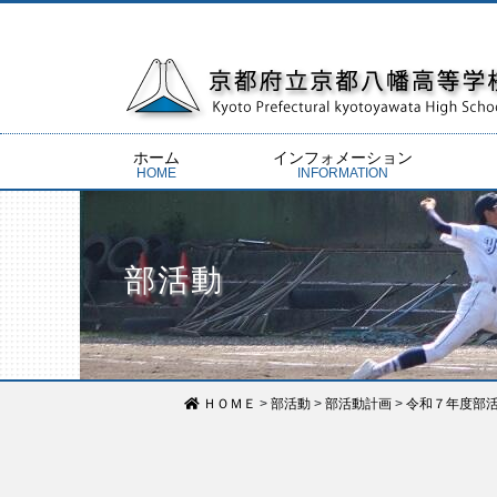
ホーム
インフォメーション
HOME
INFORMATION
新着情報
校内向け情報
学校だより
教育実習について
交通アクセス
お問い合わせ
サイトマップ
欠席
感染
警報
各種
UD
ほけ
SC
校長
学校
基本
スク
情報
部活動
ＨＯＭＥ
>
部活動
>
部活動計画
>
令和７年度部活