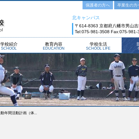
保護者の方へ
卒業生の方
北キャンパス
〒614-8363 京都府八幡市男山吉
Tel:075-981-3508 Fax:075-981-
学校紹介
教育内容
学校生活
SCHOOL
EDUCATION
SCHOOL LIFE
連絡システム
症について
発表時の対応
証明書
つうしん
んだより
だより
あいさつ
概要
コンセプト
ールパートナー
公開
普通科（ｱﾄﾞﾊﾞﾝｽｴﾘｱ）
普通科（ﾕﾆﾊﾞｰｻﾙｴﾘｱ）
人間科学科
介護福祉科
沿革
校歌
校章
制服
生徒心得
施設紹介
いじめ防止基本方針
スクールミッション
学校経営計画
英CanDoリスト
介護福祉士養成施設
設備使用に係る費用
教育内容
文化祭
体育祭
研修旅行
全学年
1年
2年
3年
月間行事予定
年間行事予定
AD-概要
AD-カリキュラム
AD-先輩の声
AD-授業紹介
UN-概要
UN-カリキュラム
UN-先輩の声
UN-授業紹介
人間-概要
人間-カリキュラム
人間-先輩の声
人間-授業紹介
介護-概要
介護-カリキュラム
介護-先輩の声
介護-授業紹介
部活動
体育系
文化系
部活動
動年間活動計画（体...