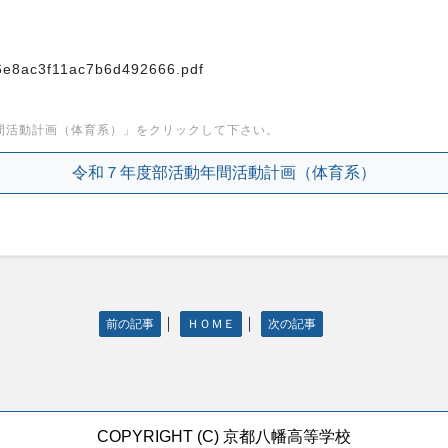
8ac3f11ac7b6d492666.pdf
間活動計画（体育系）」をクリックして下さい。
令和７年度部活動年間活動計画（体育系）
｜
｜
前の記事
ＨＯＭＥ
次の記事
COPYRIGHT (C) 京都八幡高等学校