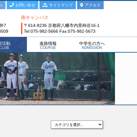
へ
お問い合せ
サイトマップ
アクセス
南キャンパス
井7
〒614-8236 京都府八幡市内里柿谷16-1
3509
Tel:075-982-5666 Fax:075-982-5673
部活動
進路情報
中学生の方へ
CLUB
COURSE
ADMISSION
計画
の活動方針
進路指導
進路実績
硬式野球部
陸上競技部
女子ソフト部
サッカー部
男子テニス部
女子テニス部
男子バスケ部
女子バスケ部
女子バレー部
男子ハンド部
バドミントン部
卓球部
レスリング部
剣道部
弓道部
ESS部
吹奏楽部
演劇部
放送部
北ボランティア部
南ボランティア部
書道部
美術部
伝統文化部
文芸部
北コンピュータ部
南コンピュータ部
学校紹介動画
学校説明会
学校案内
入試情報