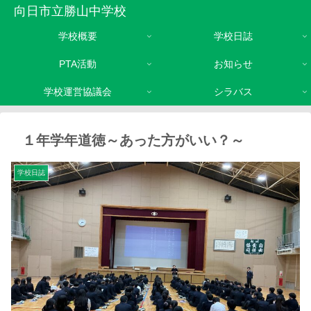
向日市立勝山中学校
学校概要
学校日誌
PTA活動
お知らせ
学校運営協議会
シラバス
１年学年道徳～あった方がいい？～
学校日誌